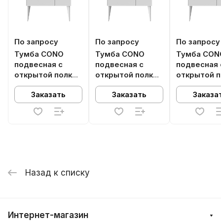
По запросу
По запросу
По запросу
Тумба CONO
Тумба CONO
Тумба CON
подвесная с
подвесная с
подвесная 
открытой полкой
открытой полкой
открытой п
и ящиками 97,
и ящиками 97,
и ящиками 
Заказать
Заказать
Заказа
белая матовая-
белая матовая-
белая мато
мальва
лимо
синяя
Назад к списку
Интернет-магазин