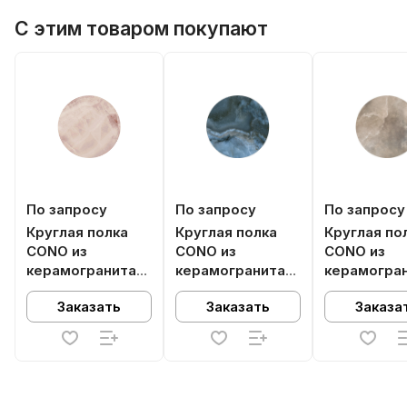
С этим товаром покупают
По запросу
По запросу
По запросу
Круглая полка
Круглая полка
Круглая по
CONO из
CONO из
CONO из
керамогранита
керамогранита
керамогра
Ониче, розовая
Ониче, синяя
Ониче, беж
Заказать
Заказать
Заказа
(спец. изделие
(спец. изделие из
(спец. изд
декоративное)
декоративное)
декоратив