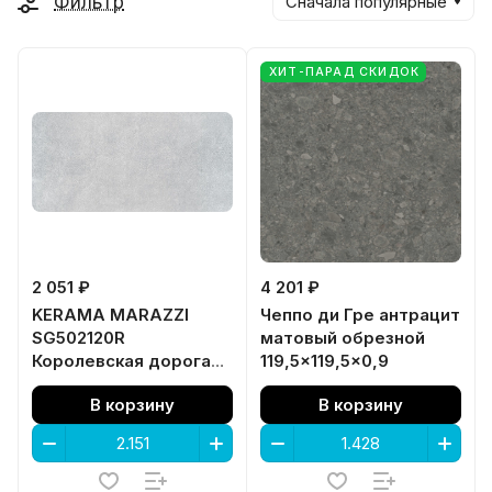
Фильтр
Сначала популярные
ХИТ-ПАРАД СКИДОК
2 051 ₽
4 201 ₽
KERAMA MARAZZI
Чеппо ди Гре антрацит
SG502120R
матовый обрезной
Королевская дорога
119,5x119,5x0,9
серый светлый
В корзину
В корзину
обрезной 60x119,5x0,9