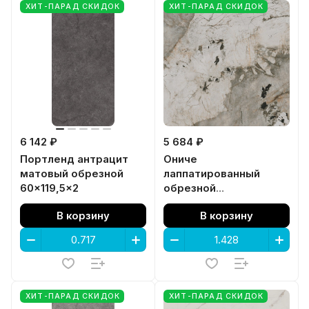
ХИТ-ПАРАД СКИДОК
ХИТ-ПАРАД СКИДОК
6 142 ₽
5 684 ₽
Портленд антрацит
Ониче
матовый обрезной
лаппатированный
60x119,5x2
обрезной
119,5x119,5x0,9
В корзину
В корзину
ХИТ-ПАРАД СКИДОК
ХИТ-ПАРАД СКИДОК