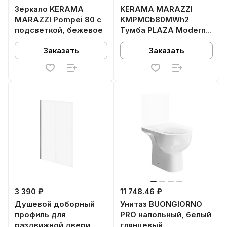
Зеркало KERAMA
KERAMA MARAZZI
MARAZZI Pompei 80 с
KMPMCb80MWh2
подсветкой, бежевое
Тумба PLAZA Modern
подвесная 80, push/
Заказать
Заказать
пуш, 2 ящика, белая
матовая
3 390 ₽
11 748.46 ₽
Душевой доборный
Унитаз BUONGIORNO
профиль для
PRO напольный, белый
раздвижной двери
глянцевый