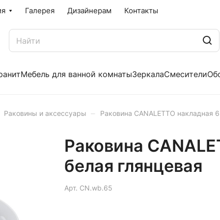
ия
Галерея
Дизайнерам
Контакты
ранит
Мебель для ванной комнаты
Зеркала
Смесители
Об
–
Раковины и аксессуары
Раковина CANALETTO накладная 65
Раковина CANALET
белая глянцевая
Арт.
CN.wb.65