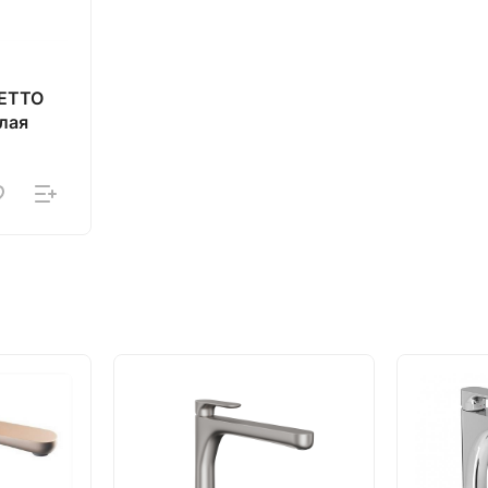
LETTO
лая