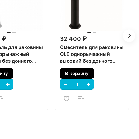
 ₽
32 400 ₽
ль для раковины
Смеситель для раковины
норычажный
OLE однорычажный
 без донного
высокий без донного
, хром глянец
клапана, матовый
зину
В корзину
черный