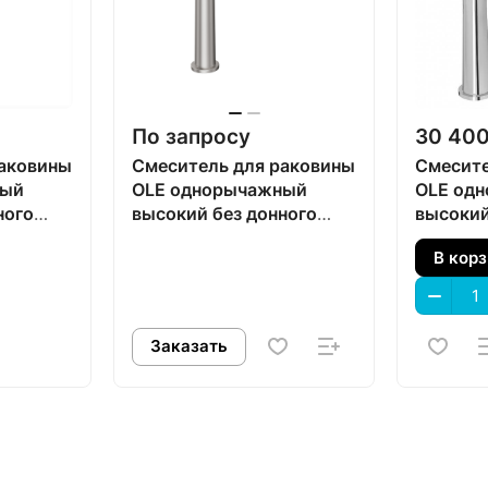
По запросу
30 400
раковины
Смеситель для раковины
Смесите
ный
OLE однорычажный
OLE од
ного
высокий без донного
высокий
й
клапана, титановый
клапана
В кор
атласный
Заказать