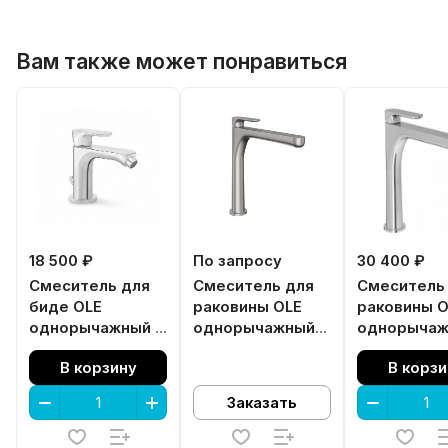
Вам также может понравиться
18 500 ₽
По запросу
30 400 ₽
Смеситель для
Смеситель для
Смеситель
биде OLE
раковины OLE
раковины O
однорычажный с
однорычажный
однорыча
донным
высокий без
высокий бе
В корзину
В корзи
клапаном, хром
донного клапана,
донного кл
глянец
титановый
хром гляне
Заказать
атласный