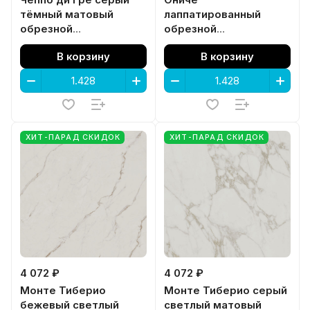
Чеппо ди Гре серый
Ониче
тёмный матовый
лаппатированный
обрезной
обрезной
119,5x119,5x0,9
119,5x119,5x0,9
В корзину
В корзину
ХИТ-ПАРАД СКИДОК
ХИТ-ПАРАД СКИДОК
4 072 ₽
4 072 ₽
Монте Тиберио
Монте Тиберио серый
бежевый светлый
светлый матовый