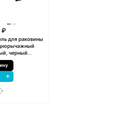
 ₽
ль для раковины
однорычажный
ый, черный
й
зину