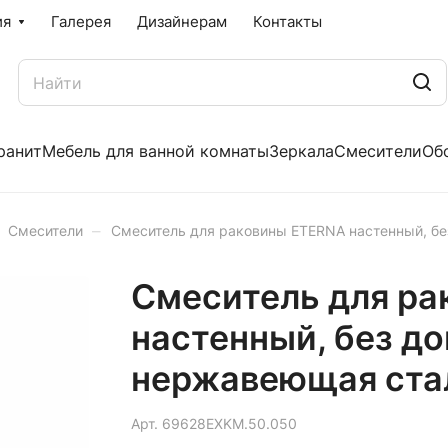
ия
Галерея
Дизайнерам
Контакты
ранит
Мебель для ванной комнаты
Зеркала
Смесители
Об
–
Смесители
Смеситель для раковины ETERNA настенный, бе
Смеситель для р
настенный, без до
нержавеющая ста
Арт.
69628EXKM.50.050