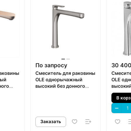
По запросу
30 400
раковины
Смеситель для раковины
Смесите
ный
OLE однорычажный
OLE од
ного
высокий без донного
высокий
й
клапана, титановый
клапана
В кор
атласный
Заказать