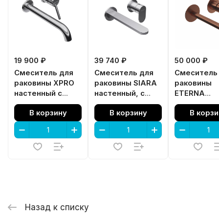
19 900 ₽
39 740 ₽
50 000 ₽
Смеситель для
Смеситель для
Смеситель
раковины XPRO
раковины SIARA
раковины
настенный с
настенный, с
ETERNA
внутренней
внутренней
настенный,
В корзину
В корзину
В корзи
частью, хром
частью,
донного кл
нержавеющая
браширова
сталь
медь
Назад к списку