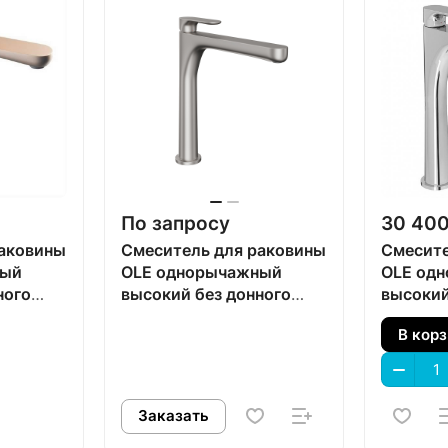
По запросу
30 400
раковины
Смеситель для раковины
Смесите
ный
OLE однорычажный
OLE од
ного
высокий без донного
высокий
й
клапана, титановый
клапана
В кор
атласный
Заказать