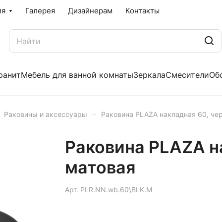
ия
Галерея
Дизайнерам
Контакты
ранит
Мебель для ванной комнаты
Зеркала
Смесители
Об
–
Раковины и аксессуары
Раковина PLAZA накладная 60, че
Раковина PLAZA н
матовая
Арт.
PLR.NN.wb.60\BLK.M