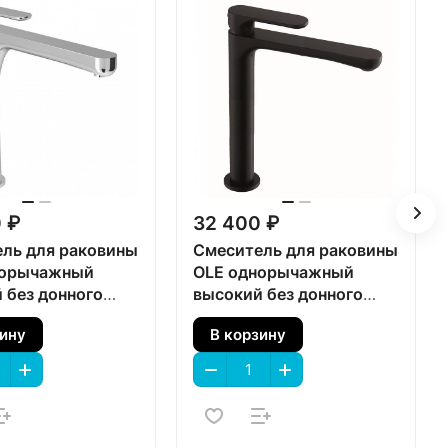
 ₽
32 400 ₽
ль для раковины
Смеситель для раковины
норычажный
OLE однорычажный
 без донного
высокий без донного
, хром глянец
клапана, матовый
зину
В корзину
черный