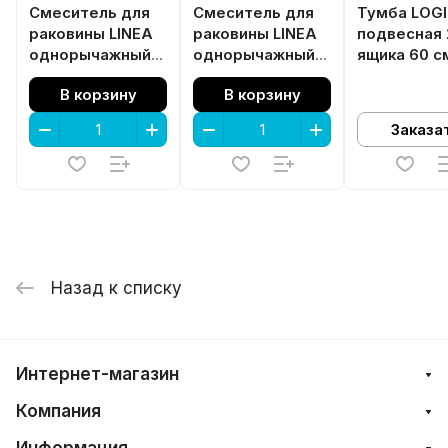
Смеситель для
Смеситель для
Тумба LOG
раковины LINEA
раковины LINEA
подвесная 
однорычажный
однорычажный
ящика 60 с
настенный, хром
настенный,
белоснежн
В корзину
В корзину
глянец
черный матовый
Заказа
Назад к списку
Интернет-магазин
Компания