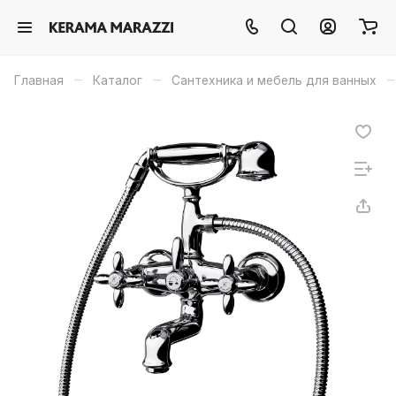
–
–
–
Главная
Каталог
Сантехника и мебель для ванных