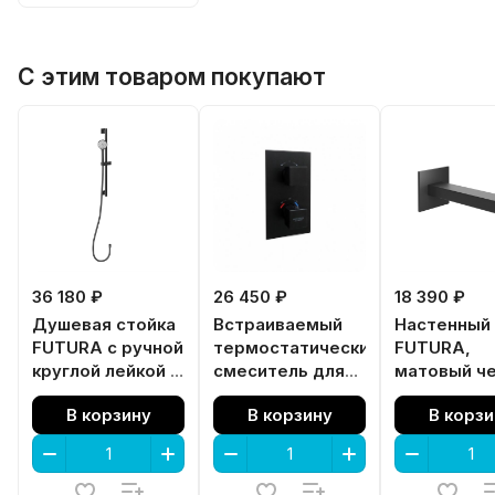
С этим товаром покупают
36 180 ₽
26 450 ₽
18 390 ₽
Душевая стойка
Встраиваемый
Настенный 
FUTURA c ручной
термостатический
FUTURA,
круглой лейкой и
смеситель для
матовый ч
шлангом, без
душа FUTURA с
В корзину
В корзину
В корзи
выхода для
регулировкой
подачи воды,
температуры,
матовый черный
матовый черный