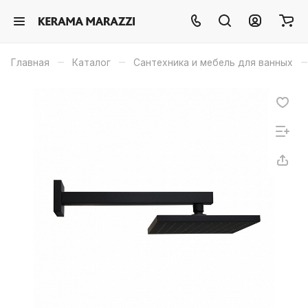
–
–
–
Главная
Каталог
Сантехника и мебель для ванных