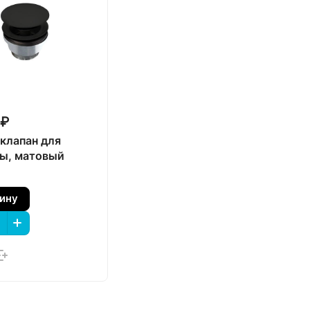
 ₽
клапан для
ы, матовый
зину