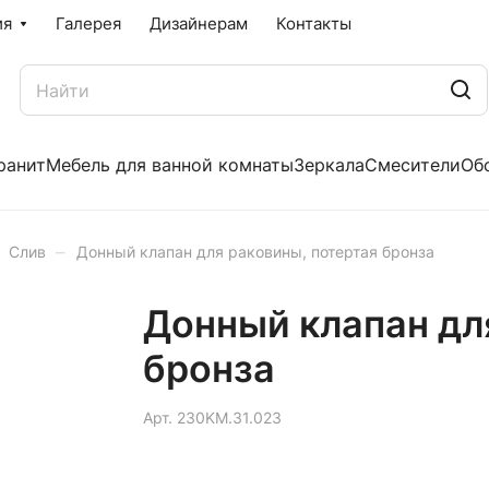
ия
Галерея
Дизайнерам
Контакты
ранит
Мебель для ванной комнаты
Зеркала
Смесители
Об
–
Слив
Донный клапан для раковины, потертая бронза
Донный клапан дл
бронза
Арт.
230KM.31.023