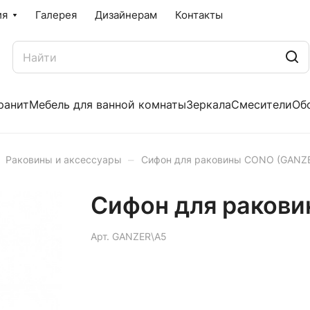
ия
Галерея
Дизайнерам
Контакты
ранит
Мебель для ванной комнаты
Зеркала
Смесители
Об
–
Раковины и аксессуары
Сифон для раковины CONO (GANZE
Сифон для ракови
Арт.
GANZER\A5