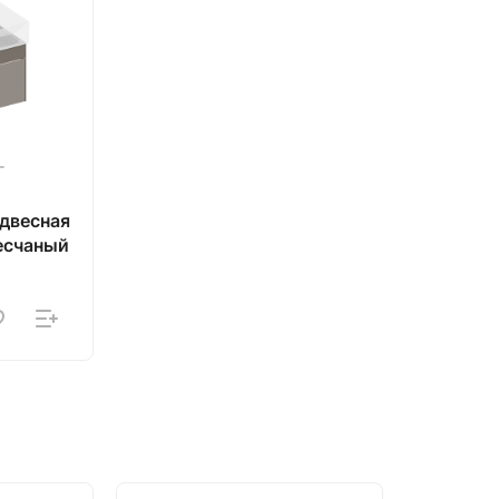
двесная
песчаный