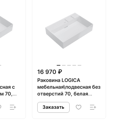
16 970 ₽
A
Раковина LOGICA
сная с
мебельная\подвесная без
м 70,
отверстий 70, белая
глянцевая
Заказать