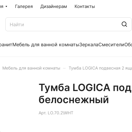
ия
Галерея
Дизайнерам
Контакты
ранит
Мебель для ванной комнаты
Зеркала
Смесители
Об
–
Мебель для ванной комнаты
Тумба LOGICA подвесная 2 ящ
Тумба LOGICA под
белоснежный
Арт.
LO.70.2\WHT