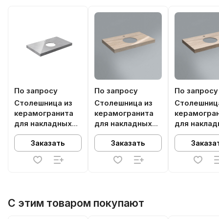
По запросу
По запросу
По запросу
Столешница из
Столешница из
Столешниц
керамогранита
керамогранита
керамогра
для накладных
для накладных
для наклад
раковин, Риальто
раковин, Риальто
раковин, Р
Заказать
Заказать
Заказа
80 см, серый
80 см, бежевый
80 см, беж
лаппатированный
лаппатированный
натуральн
С этим товаром покупают