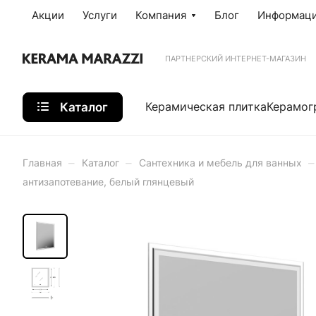
Акции
Услуги
Компания
Блог
Информац
ПАРТНЕРСКИЙ ИНТЕРНЕТ-МАГАЗИН
Каталог
Керамическая плитка
Керамог
–
–
–
Главная
Каталог
Сантехника и мебель для ванных
антизапотевание, белый глянцевый