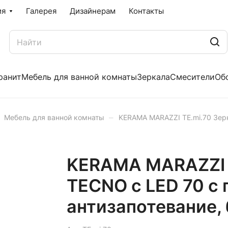
ия
Галерея
Дизайнерам
Контакты
ранит
Мебель для ванной комнаты
Зеркала
Смесители
Об
–
Мебель для ванной комнаты
KERAMA MARAZZI TE.mi.70 Зерк
KERAMA MARAZZI T
TECNO c LED 70 с 
антизапотевание,