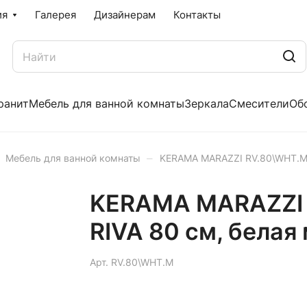
ия
Галерея
Дизайнерам
Контакты
ранит
Мебель для ванной комнаты
Зеркала
Смесители
Об
–
Мебель для ванной комнаты
KERAMA MARAZZI RV.80\WHT.M 
KERAMA MARAZZI 
RIVA 80 см, белая
Арт.
RV.80\WHT.M