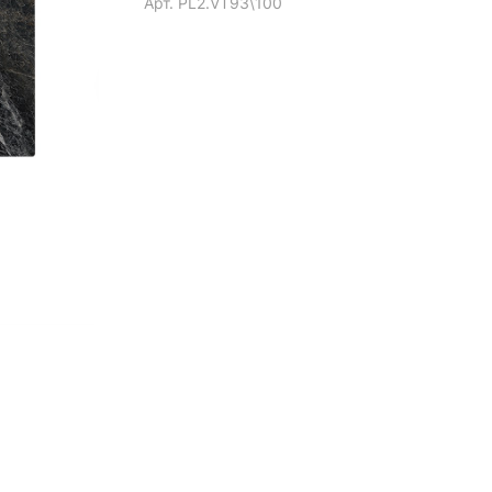
Арт.
PL2.VT93\100