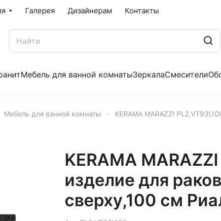
ия
Галерея
Дизайнерам
Контакты
ранит
Мебель для ванной комнаты
Зеркала
Смесители
Об
–
Мебель для ванной комнаты
KERAMA MARAZZI PL2.VT93\100
KERAMA MARAZZI 
изделие для рако
сверху,100 см Ри