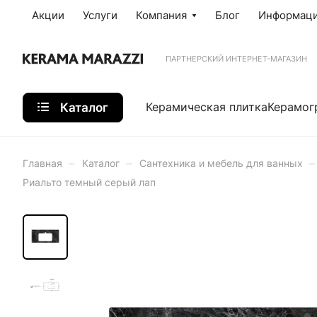
Акции
Услуги
Компания
Блог
Информац
ПАРТНЕРСКИЙ ИНТЕРНЕТ-МАГАЗИН
Каталог
Керамическая плитка
Керамог
–
–
–
Главная
Каталог
Сантехника и мебель для ванных
Риальто темный серый лап