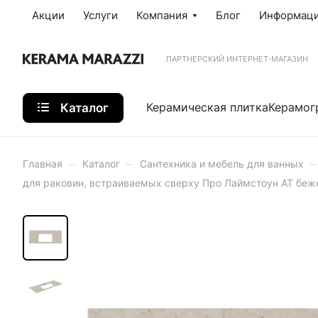
Акции
Услуги
Компания
Блог
Информац
ПАРТНЕРСКИЙ ИНТЕРНЕТ-МАГАЗИН
Каталог
Керамическая плитка
Керамог
–
–
–
Главная
Каталог
Сантехника и мебель для ванных
для раковин, встраиваемых сверху Про Лаймстоун АТ бе