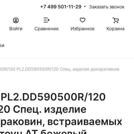
+7 499 501-11-29
Заказать звонок
Войти
Сравнение
Избранное
Корзина
ои
0R/120 PL2.DD590500R/120 Спец. изделие декоративное
PL2.DD590500R/120
0 Спец. изделие
 раковин, встраиваемых
тоун АТ бежевый