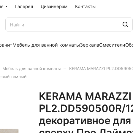
ия
Галерея
Дизайнерам
Контакты
ранит
Мебель для ванной комнаты
Зеркала
Смесители
Об
–
Мебель для ванной комнаты
KERAMA MARAZZI PL2.DD59050
жевый темный
KERAMA MARAZZI 
PL2.DD590500R/12
декоративное для
сверху Про Лаймс