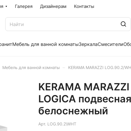
ия
Галерея
Дизайнерам
Контакты
ранит
Мебель для ванной комнаты
Зеркала
Смесители
Об
–
Мебель для ванной комнаты
KERAMA MARAZZI LOG.90.2/WHT
KERAMA MARAZZI 
LOGICA подвесная
белоснежный
Арт.
LOG.90.2\WHT