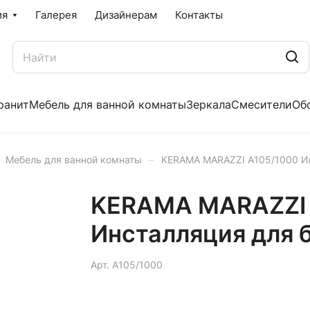
ия
Галерея
Дизайнерам
Контакты
ранит
Мебель для ванной комнаты
Зеркала
Смесители
Об
–
Мебель для ванной комнаты
KERAMA MARAZZI A105/1000 Ин
KERAMA MARAZZI 
Инсталляция для 
Арт.
A105/1000