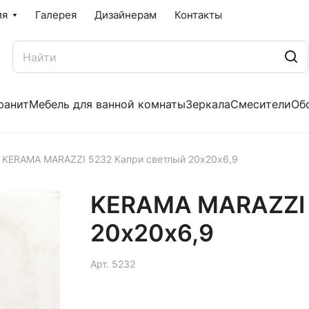
ия
Галерея
Дизайнерам
Контакты
ранит
Мебель для ванной комнаты
Зеркала
Смесители
Об
KERAMA MARAZZI 5232 Капри светлый 20х20х6,9
KERAMA MARAZZI 
20х20х6,9
Арт.
5232