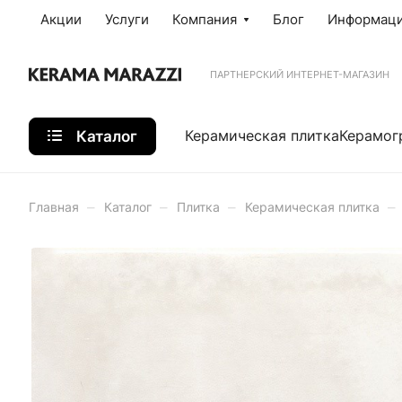
Акции
Услуги
Компания
Блог
Информац
ПАРТНЕРСКИЙ ИНТЕРНЕТ-МАГАЗИН
Каталог
Керамическая плитка
Керамог
–
–
–
–
Главная
Каталог
Плитка
Керамическая плитка