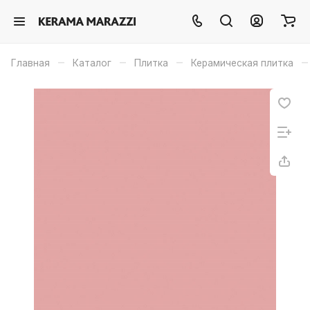
–
–
–
–
Главная
Каталог
Плитка
Керамическая плитка