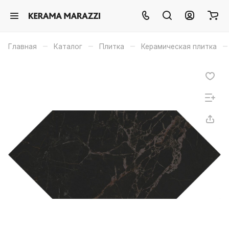
–
–
–
–
Главная
Каталог
Плитка
Керамическая плитка