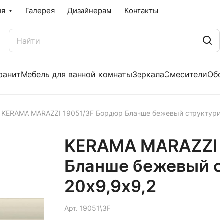
ия
Галерея
Дизайнерам
Контакты
ранит
Мебель для ванной комнаты
Зеркала
Смесители
Об
KERAMA MARAZZI 19051/3F Бордюр Бланше бежевый структури
KERAMA MARAZZI 
Бланше бежевый 
20х9,9х9,2
Арт.
19051\3F