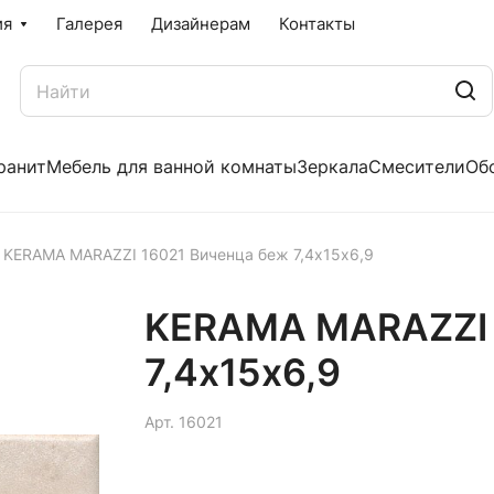
ия
Галерея
Дизайнерам
Контакты
ранит
Мебель для ванной комнаты
Зеркала
Смесители
Об
KERAMA MARAZZI 16021 Виченца беж 7,4х15х6,9
KERAMA MARAZZI 
7,4х15х6,9
Арт.
16021