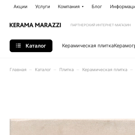
Акции
Услуги
Компания
Блог
Информац
ПАРТНЕРСКИЙ ИНТЕРНЕТ-МАГАЗИН
Каталог
Керамическая плитка
Керамог
–
–
–
–
Главная
Каталог
Плитка
Керамическая плитка