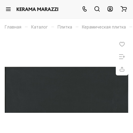
–
–
–
–
Главная
Каталог
Плитка
Керамическая плитка