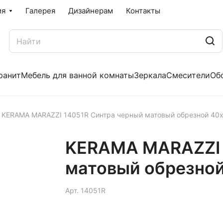
ия
Галерея
Дизайнерам
Контакты
ранит
Мебель для ванной комнаты
Зеркала
Смесители
Об
KERAMA MARAZZI 14051R Синтра черный матовый обрезной 40
KERAMA MARAZZI 
матовый обрезной
Арт.
14051R