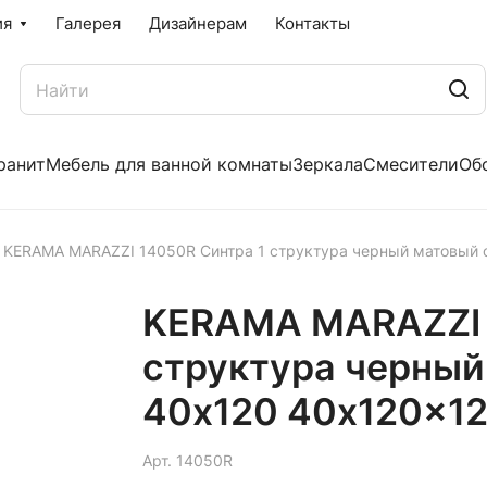
ия
Галерея
Дизайнерам
Контакты
ранит
Мебель для ванной комнаты
Зеркала
Смесители
Об
KERAMA MARAZZI 14050R Синтра 1 структура черный матовый 
KERAMA MARAZZI 
структура черный
40х120 40x120x1
Арт.
14050R