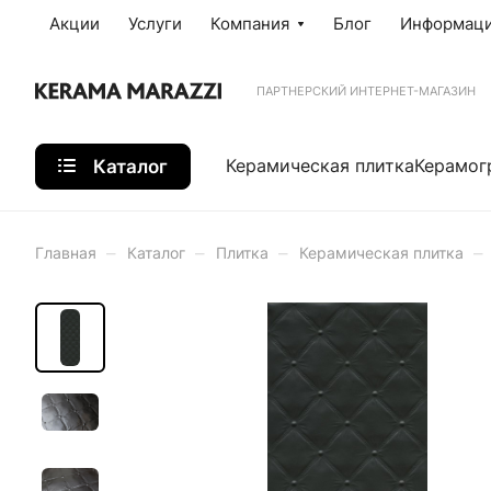
Акции
Услуги
Компания
Блог
Информац
ПАРТНЕРСКИЙ ИНТЕРНЕТ-МАГАЗИН
Каталог
Керамическая плитка
Керамог
–
–
–
–
Главная
Каталог
Плитка
Керамическая плитка