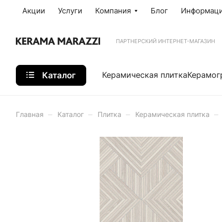
Акции
Услуги
Компания
Блог
Информац
ПАРТНЕРСКИЙ ИНТЕРНЕТ-МАГАЗИН
Каталог
Керамическая плитка
Керамог
–
–
–
–
Главная
Каталог
Плитка
Керамическая плитка