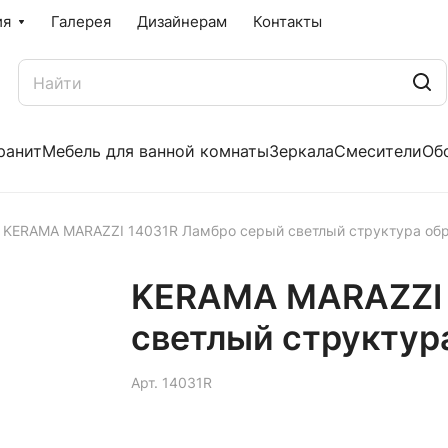
ия
Галерея
Дизайнерам
Контакты
ранит
Мебель для ванной комнаты
Зеркала
Смесители
Об
KERAMA MARAZZI 14031R Ламбро серый светлый структура об
KERAMA MARAZZI 
светлый структур
Арт.
14031R