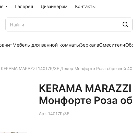
ия
Галерея
Дизайнерам
Контакты
ранит
Мебель для ванной комнаты
Зеркала
Смесители
Об
KERAMA MARAZZI 14017R/3F Декор Монфорте Роза обрезной 40
KERAMA MARAZZI 
Монфорте Роза об
Арт.
14017R\3F