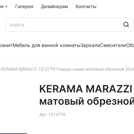
ия
Галерея
Дизайнерам
Контакты
ранит
Мебель для ванной комнаты
Зеркала
Смесители
Об
KERAMA MARAZZI 13127TR Гварди синий матовый обрезной 30x
KERAMA MARAZZI 
матовый обрезной
Арт.
13127TR