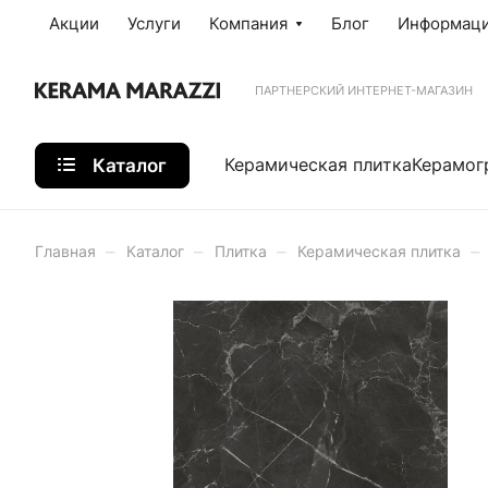
Акции
Услуги
Компания
Блог
Информац
ПАРТНЕРСКИЙ ИНТЕРНЕТ-МАГАЗИН
Каталог
Керамическая плитка
Керамог
–
–
–
–
Главная
Каталог
Плитка
Керамическая плитка