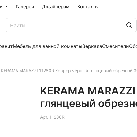
ия
Галерея
Дизайнерам
Контакты
ранит
Мебель для ванной комнаты
Зеркала
Смесители
Об
KERAMA MARAZZI 11280R Коррер чёрный глянцевый обрезной 
KERAMA MARAZZI 
глянцевый обрезн
Арт.
11280R