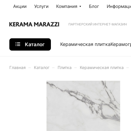
Акции
Услуги
Компания
Блог
Информац
ПАРТНЕРСКИЙ ИНТЕРНЕТ-МАГАЗИН
Каталог
Керамическая плитка
Керамог
–
–
–
–
Главная
Каталог
Плитка
Керамическая плитка