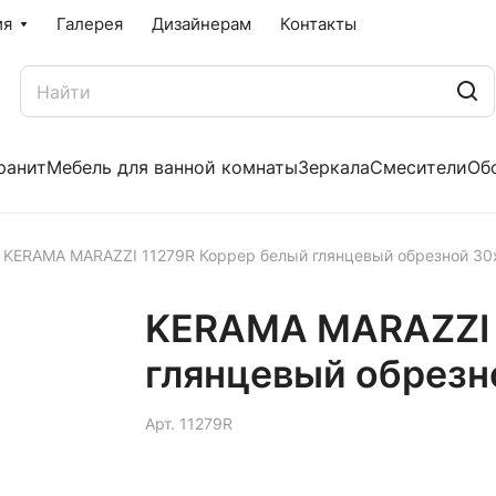
ия
Галерея
Дизайнерам
Контакты
ранит
Мебель для ванной комнаты
Зеркала
Смесители
Об
KERAMA MARAZZI 11279R Коррер белый глянцевый обрезной 30
KERAMA MARAZZI 
глянцевый обрезн
Арт.
11279R