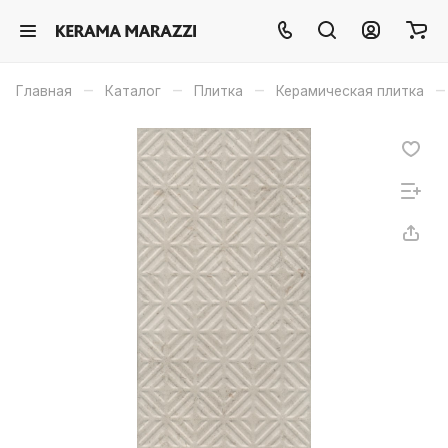
–
–
–
–
Главная
Каталог
Плитка
Керамическая плитка