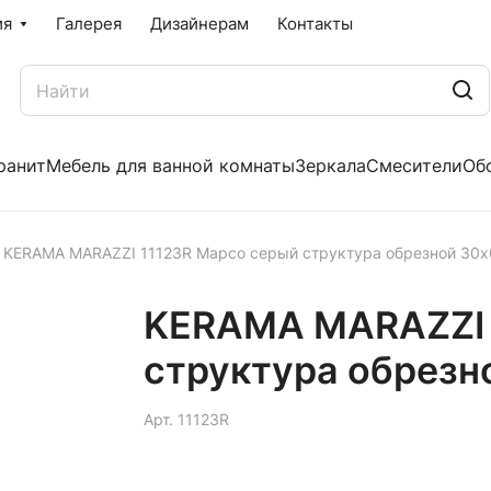
ия
Галерея
Дизайнерам
Контакты
ранит
Мебель для ванной комнаты
Зеркала
Смесители
Об
KERAMA MARAZZI 11123R Марсо серый структура обрезной 30
KERAMA MARAZZI 
структура обрезн
Арт.
11123R